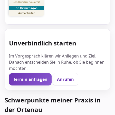
Von Kunden bewertet
55
Bewertungen
SEHR GUT
%
100
Authentizität
Empfehlungen auf
ProvenExpert.com
5,00
/
4,65
50
5
Bewertungen auf
2
Bewertungen von
Unverbindlich starten
ProvenExpert.com
anderen Quellen
Blick aufs ProvenExpert-Profil werfen
Im Vorgespräch klären wir Anliegen und Ziel.
Danach entscheiden Sie in Ruhe, ob Sie beginnen
28.08.2025
möchten.
Termin anfragen
Anrufen
Schwerpunkte meiner Praxis in
der Ortenau